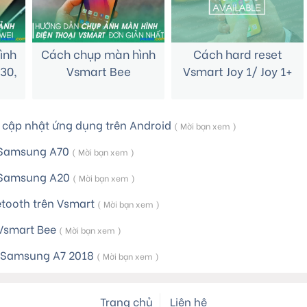
ình
Cách chụp màn hình
Cách hard reset
P30,
Vsmart Bee
Vsmart Joy 1/ Joy 1+
 cập nhật ứng dụng trên Android
( Mời bạn xem )
 Samsung A70
( Mời bạn xem )
 Samsung A20
( Mời bạn xem )
etooth trên Vsmart
( Mời bạn xem )
 Vsmart Bee
( Mời bạn xem )
 Samsung A7 2018
( Mời bạn xem )
Trang chủ
Liên hệ