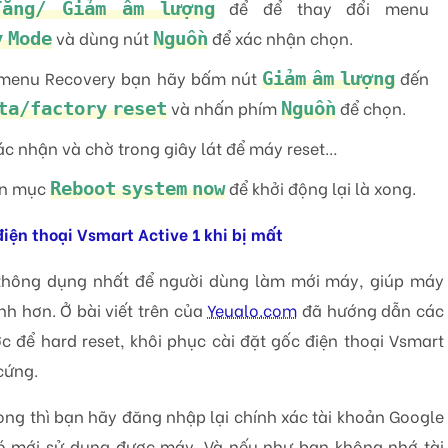
để để thay đổi menu
Tăng/ Giảm âm lượng
và dùng nút
để xác nhận chọn.
 Mode
Nguồn
g menu Recovery bạn hãy bấm nút
đến
Giảm âm lượng
và nhấn phím
để chọn.
ta/factory reset
Nguồn
ác nhận và chờ trong giây lát để máy reset…
ọn mục
để khởi động lại là xong.
Reboot system now
iện thoại Vsmart Active 1 khi bị mất
 thông dụng nhất để người dùng làm mới máy, giúp máy
h hơn. Ở bài viết trên của
Yeualo.com
đã hướng dẫn các
 để hard reset, khôi phục cài đặt gốc điện thoại Vsmart
cứng.
xong thì bạn hãy đăng nhập lại chính xác tài khoản Google
ó mới sử dụng được máy. Và nếu như bạn không nhớ tài