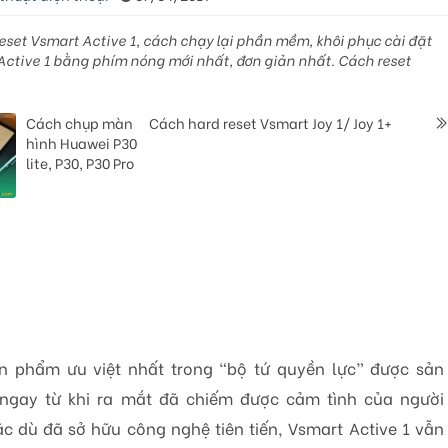
set Vsmart Active 1, cách chạy lại phần mềm, khôi phục cài đặt
Active 1 bằng phím nóng mới nhất, đơn giản nhất. Cách reset
Cách chụp màn
Cách hard reset Vsmart Joy 1/ Joy 1+
hình Huawei P30
lite, P30, P30 Pro
ản phẩm ưu việt nhất trong “bộ tứ quyền lực” được sản
 ngay từ khi ra mắt đã chiếm được cảm tình của người
c dù đã sở hữu công nghệ tiên tiến, Vsmart Active 1 vẫn