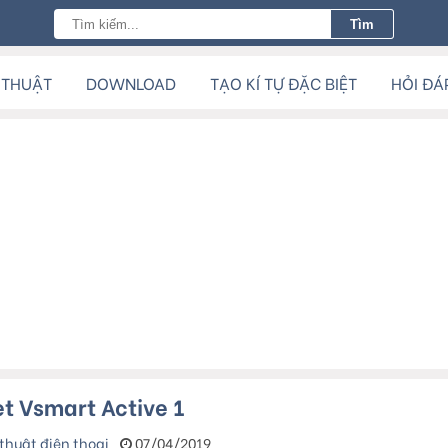
 THUẬT
DOWNLOAD
TẠO KÍ TỰ ĐẶC BIỆT
HỎI ĐÁ
t Vsmart Active 1
thuật điện thoại
07/04/2019