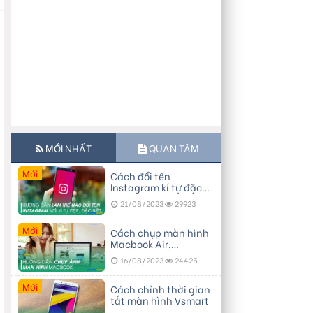
MỚI NHẤT
QUAN TÂM
Mới
Cách đổi tên
Instagram kí tự đặc
biệt, đẹp
21/08/2023
29923
Mới
Cách chụp màn hình
Macbook Air,
Macbook Pro…
16/08/2023
24425
Mới
Cách chỉnh thời gian
tắt màn hình Vsmart