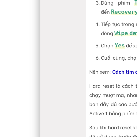
Dùng phím
đến
Recovery
Tiếp tục tron
dòng
Wipe da
Chọn
để x
Yes
Cuối cùng, ch
Nên xem:
Cách tìm đ
Hard reset là cách
chạy mượt mà, nhan
bạn đầy đủ các bước
Active 1 bằng phím 
Sau khi hard reset 
đã sử dụng trước đ