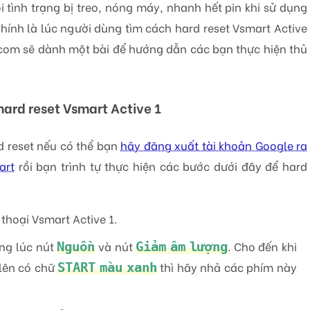
i tình trạng bị treo, nóng máy, nhanh hết pin khi sử dụng
chính là lúc người dùng tìm cách hard reset Vsmart Active
.com sẽ dành một bài để hướng dẫn các bạn thực hiện thủ
ard reset Vsmart Active 1
rd reset nếu có thể bạn
hãy đăng xuất tài khoản Google ra
art
rồi bạn trình tự thực hiện các bước dưới đây để hard
thoại Vsmart Active 1.
ng lúc nút
và nút
. Cho đến khi
Nguồn
Giảm âm lượng
lên có chữ
thì hãy nhả các phím này
START màu xanh