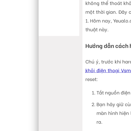
không thể thoát khỏ
một thời gian. Đây 
1. Hôm nay, Yeualo
thuật này.
Hướng dẫn cách h
Chú ý, trước khi ha
khỏi điện thoại Vsm
reset:
Tắt nguồn điện 
Bạn hãy giữ cù
màn hình hiện 
ra.