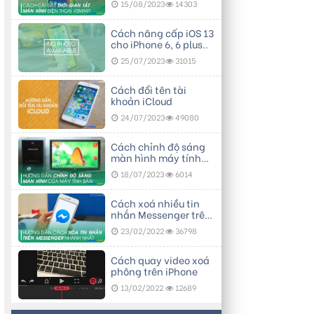
15/08/2023
14303
Cách nâng cấp iOS 13
cho iPhone 6, 6 plus..
25/07/2023
31015
Cách đổi tên tài
khoản iCloud
24/07/2023
49080
Cách chỉnh độ sáng
màn hình máy tính
bàn
18/07/2023
6014
Cách xoá nhiều tin
nhắn Messenger trên
điện thoại
23/02/2022
36798
Cách quay video xoá
phông trên iPhone
13/02/2022
12689