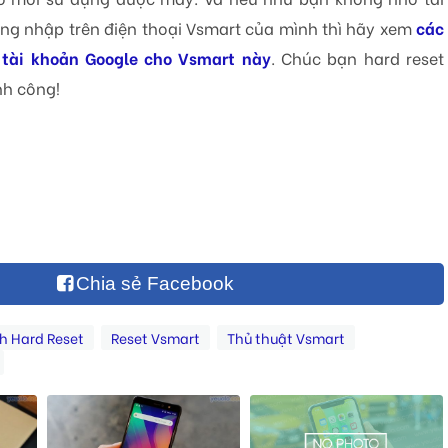
ng nhập trên điện thoại Vsmart của mình thì hãy xem
các
 tài khoản Google cho Vsmart này
. Chúc bạn hard reset
nh công!
Chia sẻ Facebook
h Hard Reset
Reset Vsmart
Thủ thuật Vsmart