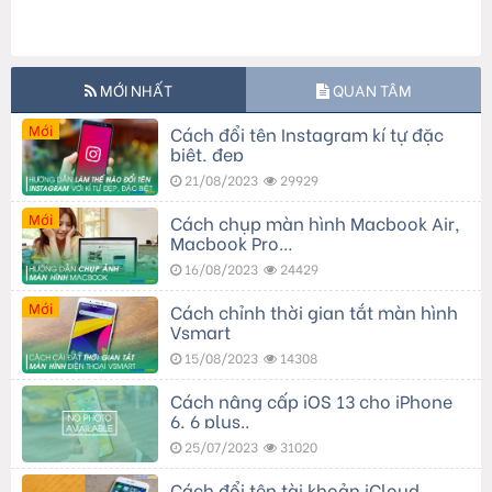
MỚI NHẤT
QUAN TÂM
Mới
Cách đổi tên Instagram kí tự đặc
biệt, đẹp
21/08/2023
29929
Mới
Cách chụp màn hình Macbook Air,
Macbook Pro…
16/08/2023
24429
Mới
Cách chỉnh thời gian tắt màn hình
Vsmart
15/08/2023
14308
Cách nâng cấp iOS 13 cho iPhone
6, 6 plus..
25/07/2023
31020
Cách đổi tên tài khoản iCloud