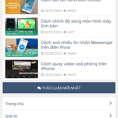
24/07/2023
49087
Cách chỉnh độ sáng màn hình máy
tính bàn
18/07/2023
6019
Cách xoá nhiều tin nhắn Messenger
trên điện thoại
23/02/2022
36809
Cách quay video xoá phông trên
iPhone
13/02/2022
12693
THẢO LUẬN MỚI NHẤT
Trang chủ
Giải trí