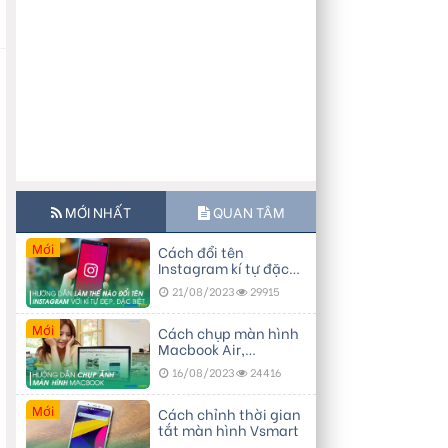
MỚI NHẤT
QUAN TÂM
Mới
Cách đổi tên
Instagram kí tự đặc
biệt, đẹp
21/08/2023
29915
Mới
Cách chụp màn hình
Macbook Air,
Macbook Pro…
16/08/2023
24416
Mới
Cách chỉnh thời gian
tắt màn hình Vsmart