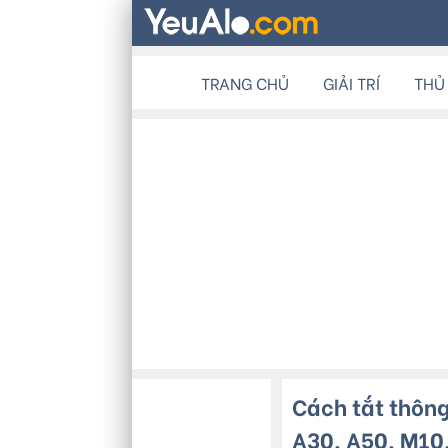
TRANG CHỦ
GIẢI TRÍ
THỦ
Cách tắt thôn
A30, A50, M10