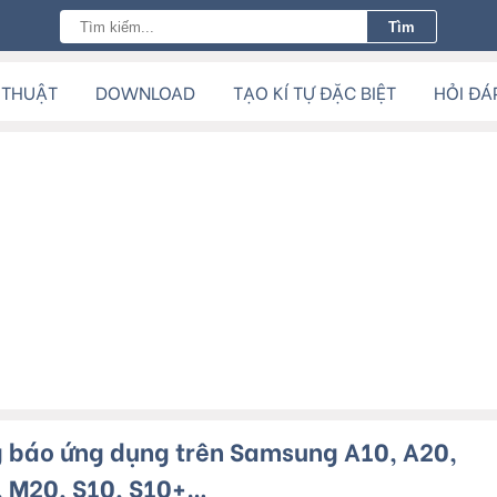
 THUẬT
DOWNLOAD
TẠO KÍ TỰ ĐẶC BIỆT
HỎI ĐÁ
g báo ứng dụng trên Samsung A10, A20,
, M20, S10, S10+…