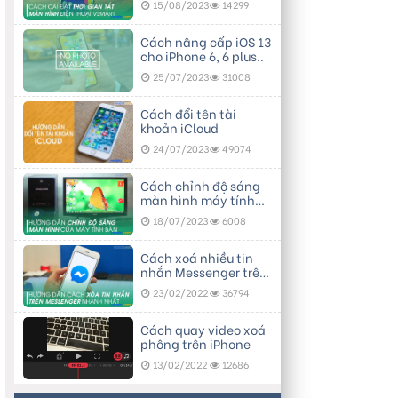
15/08/2023
14299
Cách nâng cấp iOS 13
cho iPhone 6, 6 plus..
25/07/2023
31008
Cách đổi tên tài
khoản iCloud
24/07/2023
49074
Cách chỉnh độ sáng
màn hình máy tính
bàn
18/07/2023
6008
Cách xoá nhiều tin
nhắn Messenger trên
điện thoại
23/02/2022
36794
Cách quay video xoá
phông trên iPhone
13/02/2022
12686