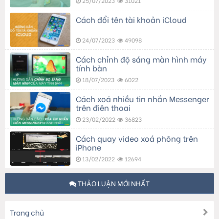
25/07/2023
31021
Cách đổi tên tài khoản iCloud
24/07/2023
49098
Cách chỉnh độ sáng màn hình máy
tính bàn
18/07/2023
6022
Cách xoá nhiều tin nhắn Messenger
trên điện thoại
23/02/2022
36823
Cách quay video xoá phông trên
iPhone
13/02/2022
12694
THẢO LUẬN MỚI NHẤT
Trang chủ