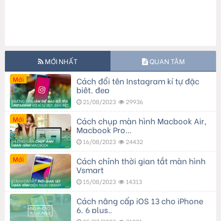
MỚI NHẤT
QUAN TÂM
Mới
Cách đổi tên Instagram kí tự đặc
biệt, đẹp
21/08/2023
29936
Mới
Cách chụp màn hình Macbook Air,
Macbook Pro…
16/08/2023
24432
Mới
Cách chỉnh thời gian tắt màn hình
Vsmart
15/08/2023
14313
Cách nâng cấp iOS 13 cho iPhone
6, 6 plus..