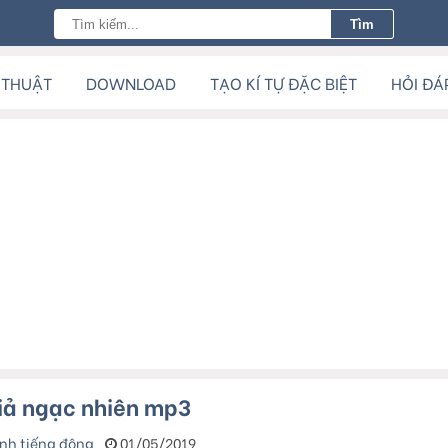
 THUẬT
DOWNLOAD
TẠO KÍ TỰ ĐẶC BIỆT
HỎI ĐÁ
giả ngạc nhiên mp3
nh tiếng động
01/05/2019