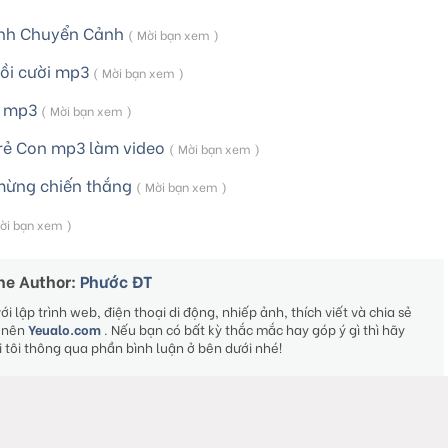
anh Chuyển Cảnh
( Mời bạn xem )
ồi cười mp3
( Mời bạn xem )
n mp3
( Mời bạn xem )
Trẻ Con mp3 làm video
( Mời bạn xem )
mừng chiến thắng
( Mời bạn xem )
ời bạn xem )
he Author:
Phước ĐT
 lập trình web, điện thoại di động, nhiếp ảnh, thích viết và chia sẻ
o nên
Yeualo.com
. Nếu bạn có bất kỳ thắc mắc hay góp ý gì thì hãy
ới tôi thông qua phần bình luận ở bên dưới nhé!