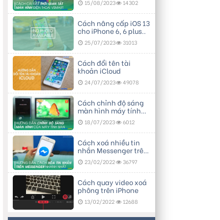
15/08/2023
14302
Cách nâng cấp iOS 13
cho iPhone 6, 6 plus..
25/07/2023
31013
Cách đổi tên tài
khoản iCloud
24/07/2023
49078
Cách chỉnh độ sáng
màn hình máy tính
bàn
18/07/2023
6012
Cách xoá nhiều tin
nhắn Messenger trên
điện thoại
23/02/2022
36797
Cách quay video xoá
phông trên iPhone
13/02/2022
12688