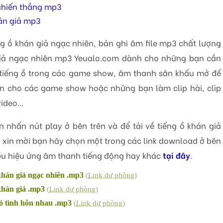
hoặc
 chiến thắng mp3
giảm
âm
án giả mp3
lượng.
ng ồ khán giả ngạc nhiên, bản ghi âm file mp3 chất lượng
giả ngạc nhiên mp3 Yeualo.com dành cho những bạn cần
tiếng ồ trong các game show, âm thanh sân khấu mở để
n cho các game show hoặc những bạn làm clip hài, clip
 video…
 nhấn nút play ở bên trên và để tải về tiếng ồ khán giả
 xin mời bạn hãy chọn một trong các link download ở bên
ều hiệu ứng âm thanh tiếng động hay khác
tại đây
.
 khán giả ngạc nhiên .mp3
(
Link dự phòng
)
 khán giả .mp3
(
Link dự phòng
)
 tỏ tình hôn nhau .mp3
(
Link dự phòng
)