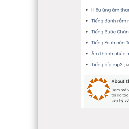
Hiệu ứng âm th
Tiếng đánh rắm r
Tiếng Bước Châ
Tiếng Yeah của 
Âm thanh chúc 
Tiếng bíp mp3
( M
About t
Đam mê với
tôi đã tạ
liên hệ v