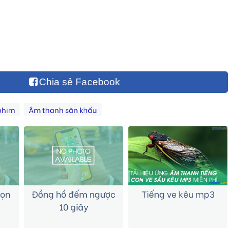
Chia sẻ Facebook
phim
Âm thanh sân khấu
bọn
Đồng hồ đếm ngược
Tiếng ve kêu mp3
10 giây