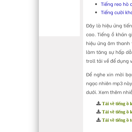
Tiếng reo hò
thanh
Tiếng cười kh
Đây là hiệu ứng tiế
cao. Tiếng ồ khán 
hiệu ứng âm thanh 
làm tăng sự hấp dẫ
troll tải về để dụng
Để nghe xin mời bạn
ngạc nhiên mp3 này
dưới. Xem thêm nhi
Tải về tiếng ồ
Tải về tiếng ồ
Tải về tiếng ồ