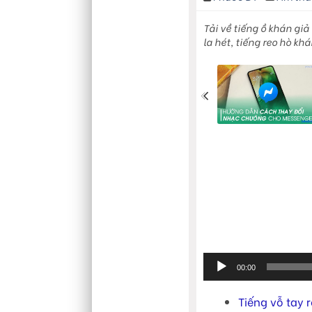
Tải về tiếng ồ khán gi
la hét, tiếng reo hò k
Trình
00:00
phát
Tiếng vỗ tay 
âm