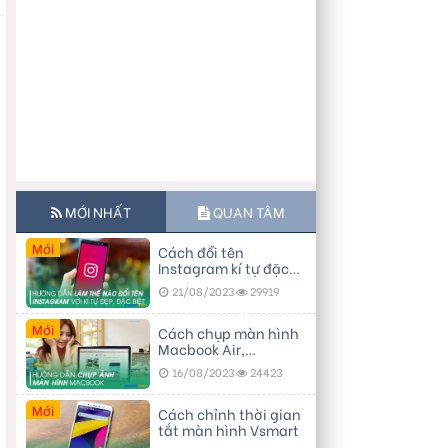
MỚI NHẤT
QUAN TÂM
Mới
Cách đổi tên
Instagram kí tự đặc
biệt, đẹp
21/08/2023
29919
Mới
Cách chụp màn hình
Macbook Air,
Macbook Pro…
16/08/2023
24423
Mới
Cách chỉnh thời gian
g
tắt màn hình Vsmart