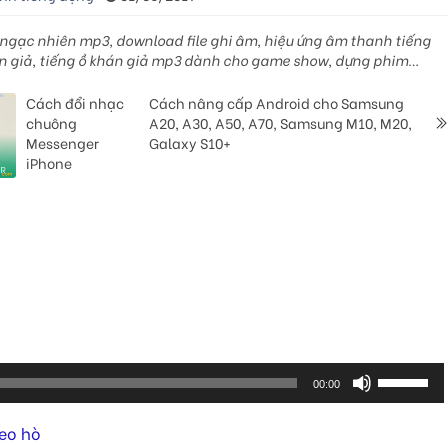
ả ngạc nhiên mp3, download file ghi âm, hiệu ứng âm thanh tiếng
hán giả, tiếng ồ khán giả mp3 dành cho game show, dựng phim…
Cách đổi nhạc
Cách nâng cấp Android cho Samsung
chuông
A20, A30, A50, A70, Samsung M10, M20,
Messenger
Galaxy S10+
iPhone
Sử
dụng
00:00
các
phím
mũi
tên
Lên/Xuốn
reo hò
để
tăng