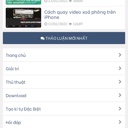
23/02/2022
36800
Cách quay video xoá phông trên
iPhone
13/02/2022
12689
THẢO LUẬN MỚI NHẤT
Trang chủ
Giải trí
Thủ thuật
Download
Tạo kí tự Đặc Biệt
Hỏi đáp