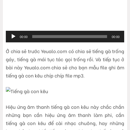
Trình
00:00
00:00
phát
âm
Ở chia sẻ trước Yeualo.com có chia sẻ tiếng gà trống
thanh
gáy, tiếng gà mái tục tác gọi trống rồi. Và tiếp tục ở
bài này Yeualo.com chia sẻ cho bạn mẫu file ghi âm
tiếng gà con kêu chíp chíp file mp3.
Hiệu ứng âm thanh tiếng gà con kêu này chắc chắn
những bạn cần hiệu ứng âm thanh làm phi, cần
tiếng gà con kêu để cài nhạc chuông, hay những