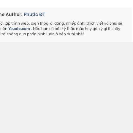
he Author:
Phước ĐT
 lập trình web, điện thoại di động, nhiếp ảnh, thích viết và chia sẻ
o nên
Yeualo.com
. Nếu bạn có bất kỳ thắc mắc hay góp ý gì thì hãy
ới tôi thông qua phần bình luận ở bên dưới nhé!