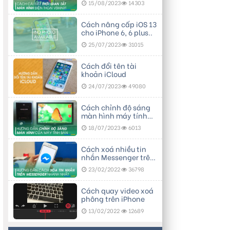
15/08/2023
14303
Cách nâng cấp iOS 13
cho iPhone 6, 6 plus..
25/07/2023
31015
Cách đổi tên tài
khoản iCloud
24/07/2023
49080
Cách chỉnh độ sáng
màn hình máy tính
bàn
18/07/2023
6013
Cách xoá nhiều tin
nhắn Messenger trên
điện thoại
23/02/2022
36798
Cách quay video xoá
phông trên iPhone
13/02/2022
12689