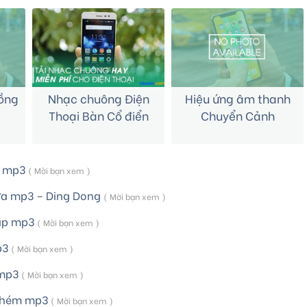
ồng
Nhạc chuông Điện
Hiệu ứng âm thanh
Thoại Bàn Cổ điển
Chuyển Cảnh
n mp3
( Mời bạn xem )
a mp3 – Ding Dong
( Mời bạn xem )
đập mp3
( Mời bạn xem )
p3
( Mời bạn xem )
 mp3
( Mời bạn xem )
chém mp3
( Mời bạn xem )