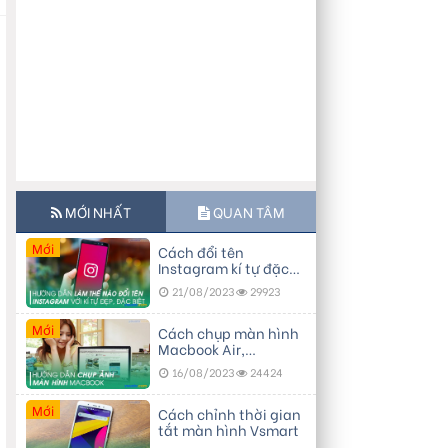
MỚI NHẤT
QUAN TÂM
Mới
Cách đổi tên
Instagram kí tự đặc
biệt, đẹp
21/08/2023
29923
Mới
Cách chụp màn hình
Macbook Air,
Macbook Pro…
16/08/2023
24424
Mới
Cách chỉnh thời gian
tắt màn hình Vsmart