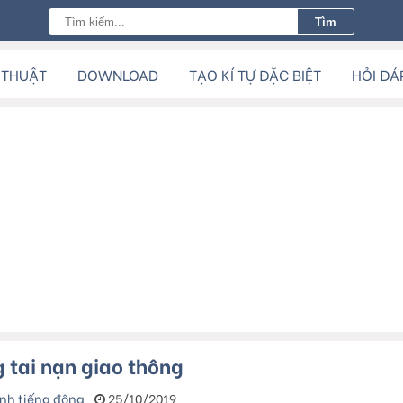
 THUẬT
DOWNLOAD
TẠO KÍ TỰ ĐẶC BIỆT
HỎI ĐÁ
 tai nạn giao thông
nh tiếng động
25/10/2019