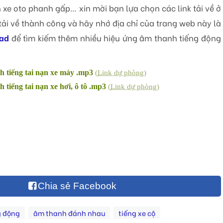
 xe oto phanh gấp… xin mời bạn lựa chọn các link tải về ở
tải về thành công và hãy nhớ địa chỉ của trang web này là
ad
để tìm kiếm thêm nhiều hiệu ứng âm thanh tiếng động
h tiếng tai nạn xe máy .mp3
(
Link dự phòng
)
 tiếng tai nạn xe hơi, ô tô .mp3
(
Link dự phòng
)
Chia sẻ Facebook
g động
âm thanh đánh nhau
tiếng xe cộ