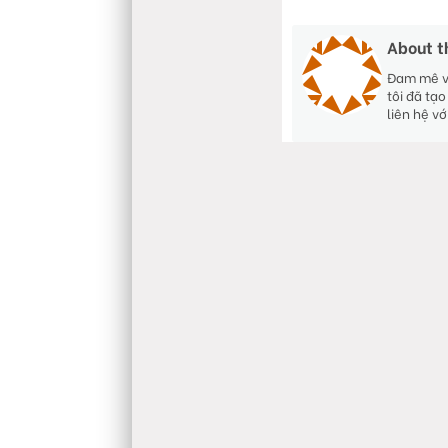
About t
Đam mê với
tôi đã tạ
liên hệ v