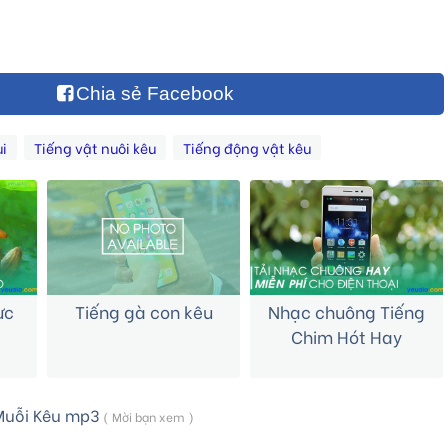
Chia sẻ Facebook
i
Tiếng vật nuôi kêu
Tiếng động vật kêu
ực
Tiếng gà con kêu
Nhạc chuông Tiếng
Chim Hót Hay
Muỗi Kêu mp3
( Mời bạn xem )