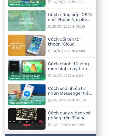
15/08/2023
14303
Cách nâng cấp iOS 13
cho iPhone 6, 6 plus..
25/07/2023
31015
Cách đổi tên tài
khoản iCloud
24/07/2023
49080
Cách chỉnh độ sáng
màn hình máy tính
bàn
18/07/2023
6015
Cách xoá nhiều tin
nhắn Messenger trên
điện thoại
23/02/2022
36800
Cách quay video xoá
phông trên iPhone
13/02/2022
12689