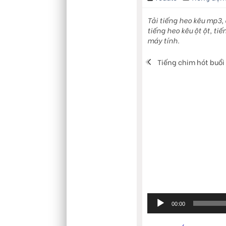
Tải tiếng heo kêu mp3,
tiếng heo kêu ột ột, ti
máy tính.
Tiếng chim hót buổ
Trình
00:00
phát