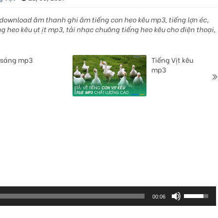
 download âm thanh ghi âm tiếng con heo kêu mp3, tiếng lợn éc,
ếng heo kêu ụt ịt mp3, tải nhạc chuông tiếng heo kêu cho điện thoại,
i sáng mp3
Tiếng Vịt kêu
mp3
Sử
dụng
00:06
các
phím
mũi
tên
Lên/Xuốn