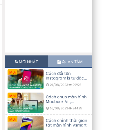
MỚI NHẤT
QUAN TÂM
Mới
Cách đổi tên
Instagram kí tự đặc
biệt, đẹp
21/08/2023
29923
Mới
Cách chụp màn hình
Macbook Air,
Macbook Pro…
16/08/2023
24425
Mới
Cách chỉnh thời gian
tắt màn hình Vsmart
g