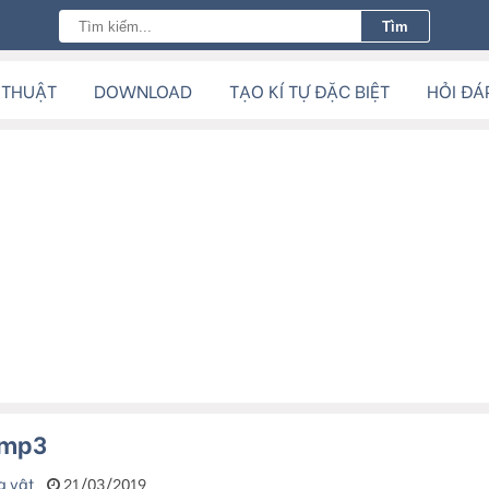
 THUẬT
DOWNLOAD
TẠO KÍ TỰ ĐẶC BIỆT
HỎI ĐÁ
 mp3
g vật
21/03/2019