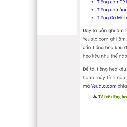
Tiếng con Dê
âm
Tiếng chó ẳn
thanh
Tiếng Gà Mái 
Đây là bản ghi âm 
Yeualo.com ghi âm.
cần tiếng heo kêu đ
heo kêu như thế nào
Để tải tiếng heo kê
hoặc máy tính của 
mà
Yeualo.com
chia
Tải về tiếng h