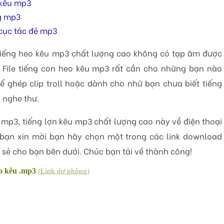
 kêu mp3
để
tăng
hoặc
g mp3
giảm
âm
cục tác đẻ mp3
lượng.
tiếng heo kêu mp3 chất lượng cao không có tạp âm được
 File tiếng con heo kêu mp3 rất cần cho những bạn nào
ể ghép clip troll hoặc dành cho nhữ bạn chưa biết tiếng
 nghe thư.
u mp3, tiếng lợn kêu mp3 chất lượng cao này về điện thoại
bạn xin mời bạn hãy chọn một trong các link download
 sẻ cho bạn bên dưới. Chúc bạn tải về thành công!
eo kêu .mp3
(
Link dự phòng
)