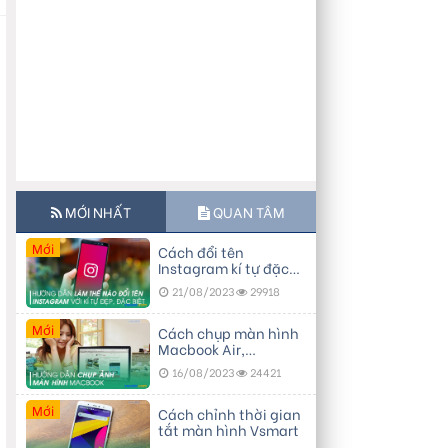
MỚI NHẤT
QUAN TÂM
Mới
Cách đổi tên
Instagram kí tự đặc
biệt, đẹp
21/08/2023
29918
Mới
Cách chụp màn hình
Macbook Air,
Macbook Pro…
16/08/2023
24421
Mới
Cách chỉnh thời gian
tắt màn hình Vsmart