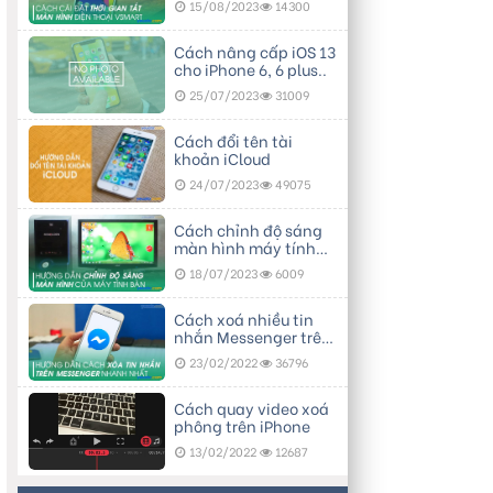
15/08/2023
14300
Cách nâng cấp iOS 13
cho iPhone 6, 6 plus..
25/07/2023
31009
Cách đổi tên tài
khoản iCloud
24/07/2023
49075
Cách chỉnh độ sáng
màn hình máy tính
bàn
18/07/2023
6009
Cách xoá nhiều tin
nhắn Messenger trên
điện thoại
23/02/2022
36796
Cách quay video xoá
phông trên iPhone
13/02/2022
12687