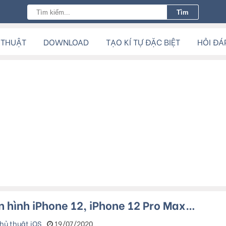
 THUẬT
DOWNLOAD
TẠO KÍ TỰ ĐẶC BIỆT
HỎI ĐÁ
 hình iPhone 12, iPhone 12 Pro Max…
hủ thuật iOS
19/07/2020