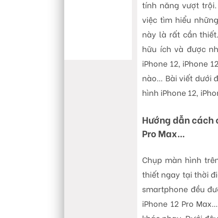
tính năng vượt trộ
việc tìm hiểu nhữn
này là rất cần thiế
hữu ích và được n
iPhone 12, iPhone 1
nào… Bài viết dưới 
hình iPhone 12, iPho
Hướng dẫn cách c
Pro Max…
Chụp màn hình trên
thiết ngay tại thời 
smartphone đều được
iPhone 12 Pro Max…
khác nhau. Dưới đây