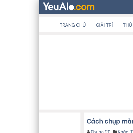
TRANG CHỦ
GIẢI TRÍ
THỦ
Cách chụp màn
Phước ĐT
Khác
,
T