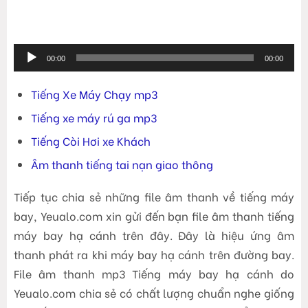
Trình
00:00
00:00
phát
âm
Tiếng Xe Máy Chạy mp3
thanh
Tiếng xe máy rú ga mp3
Tiếng Còi Hơi xe Khách
Âm thanh tiếng tai nạn giao thông
Tiếp tục chia sẻ những file âm thanh về tiếng máy
bay, Yeualo.com xin gửi đến bạn file âm thanh tiếng
máy bay hạ cánh trên đây. Đây là hiệu ứng âm
thanh phát ra khi máy bay hạ cánh trên đường bay.
File âm thanh mp3 Tiếng máy bay hạ cánh do
Yeualo.com chia sẻ có chất lượng chuẩn nghe giống