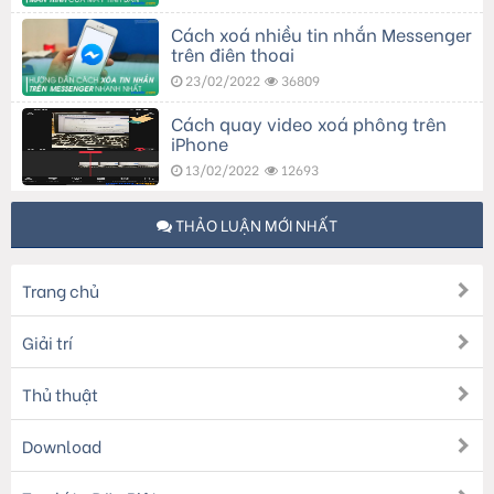
Cách xoá nhiều tin nhắn Messenger
trên điện thoại
23/02/2022
36809
Cách quay video xoá phông trên
iPhone
13/02/2022
12693
THẢO LUẬN MỚI NHẤT
Trang chủ
Giải trí
Thủ thuật
Download