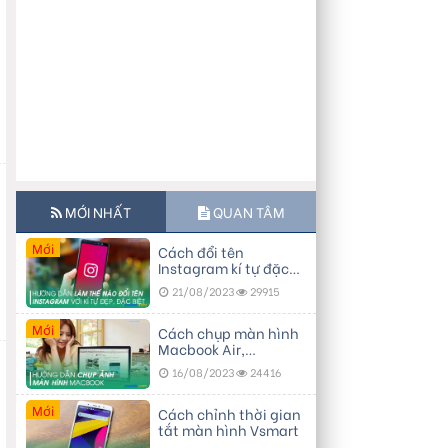
MỚI NHẤT
QUAN TÂM
Mới
Cách đổi tên
Instagram kí tự đặc
biệt, đẹp
21/08/2023
29915
Mới
Cách chụp màn hình
Macbook Air,
Macbook Pro…
16/08/2023
24416
Mới
Cách chỉnh thời gian
tắt màn hình Vsmart