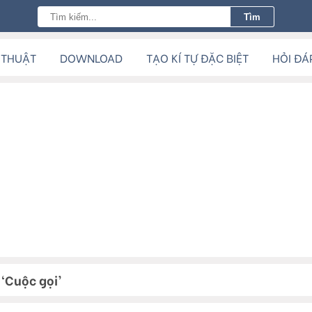
 THUẬT
DOWNLOAD
TẠO KÍ TỰ ĐẶC BIỆT
HỎI ĐÁ
 ‘Cuộc gọi’