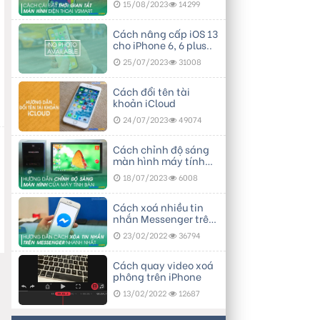
15/08/2023
14299
Cách nâng cấp iOS 13
cho iPhone 6, 6 plus..
25/07/2023
31008
Cách đổi tên tài
khoản iCloud
24/07/2023
49074
Cách chỉnh độ sáng
màn hình máy tính
bàn
18/07/2023
6008
Cách xoá nhiều tin
nhắn Messenger trên
điện thoại
23/02/2022
36794
Cách quay video xoá
phông trên iPhone
13/02/2022
12687